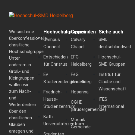
Wir sind eine
Hochschulgruppen
Gemeinden
Siehe auch
überkonfessionelle
Campus
Calvary
SMD
christliche
Connect
Chapel
deutschlandweit
Hochschulgruppe.
Entschieden
EFG
Hochschul-
Unter
für Christus
Heidelberg
SMD Gruppen
anderem in
Groß- und
Ev.
FeG
Institut für
Kleingruppen
Studierendengemeinde
Heidelberg
Glaube und
wollen wir
Wissenschaft
zum Nach-
Friedrich-
Hosanna
und
Hauss-
IFES
CGHD
Weiterdenken
Studienzentrum
International
(Brüdergemeinde)
über den
Kath.
christlichen
Mosaik
Universitätszentrum
Glauben
Gemeinde
anregen und
Studenten