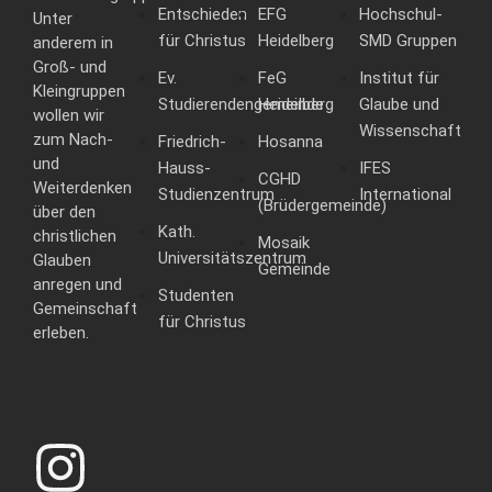
Entschieden
EFG
Hochschul-
Unter
für Christus
Heidelberg
SMD Gruppen
anderem in
Groß- und
Ev.
FeG
Institut für
Kleingruppen
Studierendengemeinde
Heidelberg
Glaube und
wollen wir
Wissenschaft
zum Nach-
Friedrich-
Hosanna
und
Hauss-
IFES
CGHD
Weiterdenken
Studienzentrum
International
(Brüdergemeinde)
über den
Kath.
christlichen
Mosaik
Universitätszentrum
Glauben
Gemeinde
anregen und
Studenten
Gemeinschaft
für Christus
erleben.