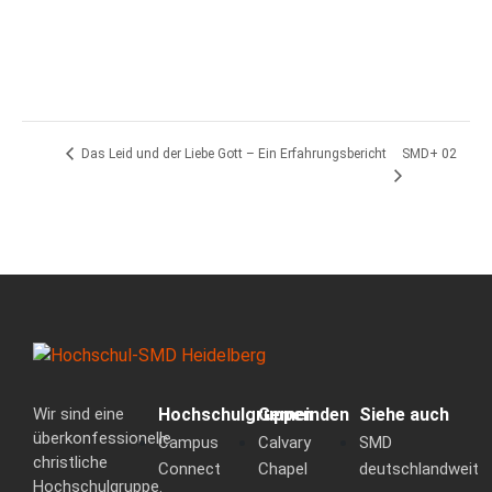
SMD+ 02
Das Leid und der Liebe Gott – Ein Erfahrungsbericht
Wir sind eine
Hochschulgruppen
Gemeinden
Siehe auch
überkonfessionelle
Campus
Calvary
SMD
christliche
Connect
Chapel
deutschlandweit
Hochschulgruppe.