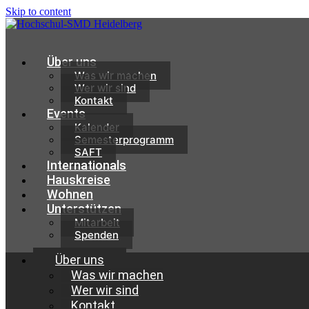
Skip to content
Über uns
Was wir machen
Wer wir sind
Kontakt
Events
Kalender
Semesterprogramm
SAFT
Internationals
Hauskreise
Wohnen
Unterstützen
Mitarbeit
Spenden
Über uns
Was wir machen
Wer wir sind
Kontakt