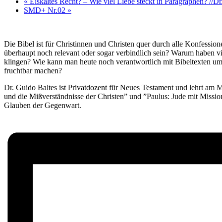
«
Eiskaltes Recht? – Wie viel Liebe steckt in Paragraphen? //Dr.
SMD+ Nr.02
»
Die Bibel ist für Christinnen und Christen quer durch alle Konfessi
überhaupt noch relevant oder sogar verbindlich sein? Warum haben vie
klingen? Wie kann man heute noch verantwortlich mit Bibeltexten um
fruchtbar machen?
Dr. Guido Baltes ist Privatdozent für Neues Testament und lehrt am
und die Mißverständnisse der Christen” und ”Paulus: Jude mit Missio
Glauben der Gegenwart.