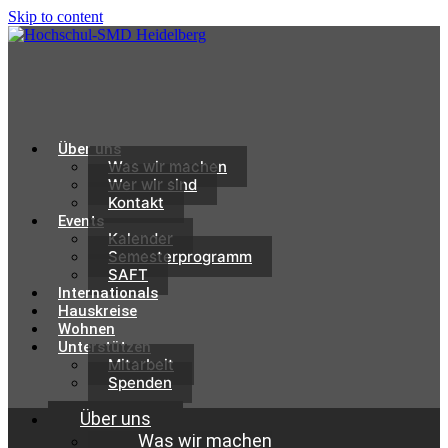
Skip to content
Über uns
Was wir machen
Wer wir sind
Kontakt
Events
Kalender
Semesterprogramm
SAFT
Internationals
Hauskreise
Wohnen
Unterstützen
Mitarbeit
Spenden
Über uns
Was wir machen