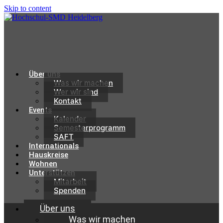
Skip to content
Über uns
Was wir machen
Wer wir sind
Kontakt
Events
Kalender
Semesterprogramm
SAFT
Internationals
Hauskreise
Wohnen
Unterstützen
Mitarbeit
Spenden
Über uns
Was wir machen