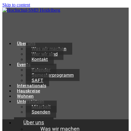
Skip to content
Über uns
Was wir machen
Wer wir sind
Kontakt
Events
Kalender
Semesterprogramm
SAFT
Internationals
Hauskreise
Wohnen
Unterstützen
Mitarbeit
Spenden
Über uns
Was wir machen