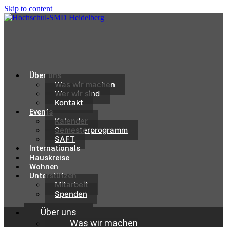
Skip to content
Über uns
Was wir machen
Wer wir sind
Kontakt
Events
Kalender
Semesterprogramm
SAFT
Internationals
Hauskreise
Wohnen
Unterstützen
Mitarbeit
Spenden
Über uns
Was wir machen