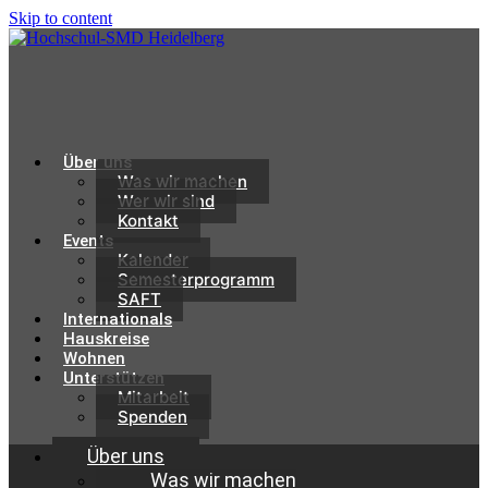
Skip to content
Über uns
Was wir machen
Wer wir sind
Kontakt
Events
Kalender
Semesterprogramm
SAFT
Internationals
Hauskreise
Wohnen
Unterstützen
Mitarbeit
Spenden
Über uns
Was wir machen