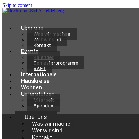
Skip to content
Über uns
Was wir machen
Wer wir sind
Kontakt
Events
Kalender
Semesterprogramm
SAFT
Internationals
Hauskreise
Wohnen
Unterstützen
Mitarbeit
Spenden
Über uns
Was wir machen
Wer wir sind
Kontakt