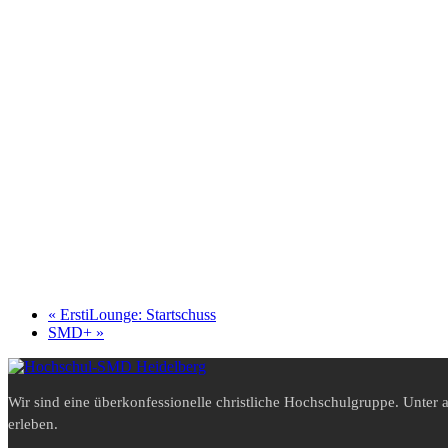
«
ErstiLounge: Startschuss
SMD+
»
Wir sind eine überkonfessionelle christliche Hochschulgruppe. Unte
erleben.