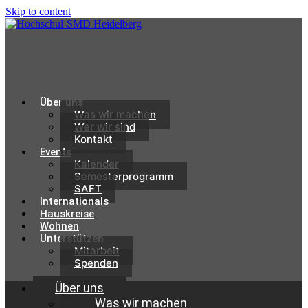
Skip to content
Über uns
Was wir machen
Wer wir sind
Kontakt
Events
Kalender
Semesterprogramm
SAFT
Internationals
Hauskreise
Wohnen
Unterstützen
Mitarbeit
Spenden
Über uns
Was wir machen