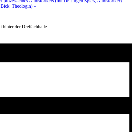
rozess eines Althistorikers (mit Dr. Jürgen Spieß, Althistoriker)
a Bick, Theologin)
»
 hinter der Dreifachhalle.