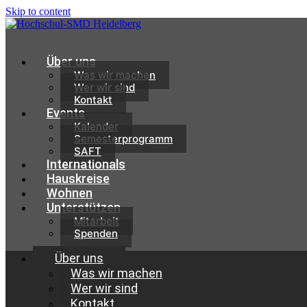
Skip to content
Über uns
Was wir machen
Wer wir sind
Kontakt
Events
Kalender
Semesterprogramm
SAFT
Internationals
Hauskreise
Wohnen
Unterstützen
Mitarbeit
Spenden
Über uns
Was wir machen
Wer wir sind
Kontakt