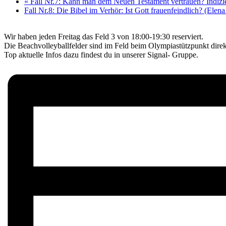
«
Fall Nr.7: Kann man dem Neuen Testament vertrauen? Indizienp
Fall Nr.8: Die Bibel im Verhör: Ist Gott frauenfeindlich? (Elen
Wir haben jeden Freitag das Feld 3 von 18:00-19:30 reserviert.
Die Beachvolleyballfelder sind im Feld beim Olympiastützpunkt direkt
Top aktuelle Infos dazu findest du in unserer Signal- Gruppe.