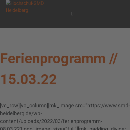
Ferienprogramm //
15.03.22
[vc_row][vc_column][mk_image src=“https://www.smd-
heidelberg.de/wp-
content/uploads/2022/03/ferienprogramm-
08.03.221.png“ image_size=“full“][mk_padding_divider