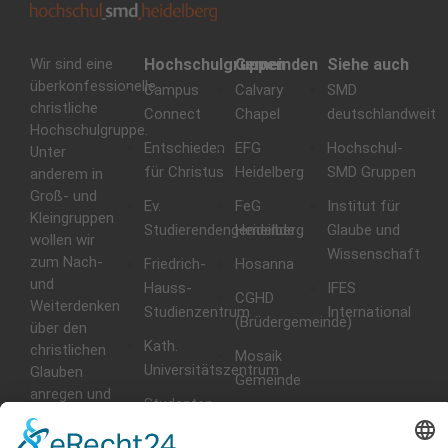
Wir sind eine
Hochschulgruppen
Gemeinden
Siehe auch
überkonfessionelle
Campus
Calvary
SMD
christliche
Connect
Chapel
deutschlandweit
Hochschulgruppe.
Entschieden
EFG
Hochschul-
Unter
für Christus
Heidelberg
SMD Gruppen
anderem in
Groß- und
Ev.
FeG
Institut für
Kleingruppen
Studierendengemeinde
Heidelberg
Glaube und
wollen wir
Wissenschaft
zum Nach-
Friedrich-
Hosanna
und
Hauss-
IFES
CGHD
Weiterdenken
Studienzentrum
International
(Brüdergemeinde)
über den
Kath.
christlichen
Mosaik
Universitätszentrum
Glauben
Gemeinde
anregen und
Studenten
Gemeinschaft
für Christus
erleben.