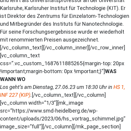
und lehrt als Universitätsprofessor an der Universität
Karlsruhe, Karlsruher Institut für Technologie (KIT). Er
ist Direktor des Zentrums für Einzelatom-Technologien
und Mitbegründer des Instituts für Nanotechnologie.
Für seine Forschungsergebnisse wurde er wiederholt
mit renommierten Preisen ausgezeichnet.
[/vc_column_text][/vc_column_inner][/vc_row_inner]
[vc_column_text
css=“.vc_custom_1687611885265{margin-top: 20px
!important;margin-bottom: 0px !important;}“]
WAS
WANN WO
Los geht’s am D
ienstag, 27.06.23 um 18:30 Uhr in
HS 1,
INF 227 (KIP)
.
[/vc_column_text][/vc_column]
[vc_column width=“1/3″][mk_image
src=“https://www.smd-heidelberg.de/wp-
content/uploads/2023/06/hs_vortrag_schimmel.jpg“
image_size=“full“][/vc_column][/mk_page_section]