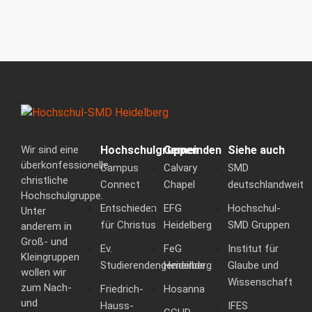
Wir sind eine
Hochschulgruppen
Gemeinden
Siehe auch
überkonfessionelle
Campus
Calvary
SMD
christliche
Connect
Chapel
deutschlandweit
Hochschulgruppe.
Entschieden
EFG
Hochschul-
Unter
für Christus
Heidelberg
SMD Gruppen
anderem in
Groß- und
Ev.
FeG
Institut für
Kleingruppen
Studierendengemeinde
Heidelberg
Glaube und
wollen wir
Wissenschaft
zum Nach-
Friedrich-
Hosanna
und
Hauss-
IFES