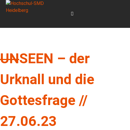
UN
SEEN – der
Urknall und die
Gottesfrage //
27.06.23