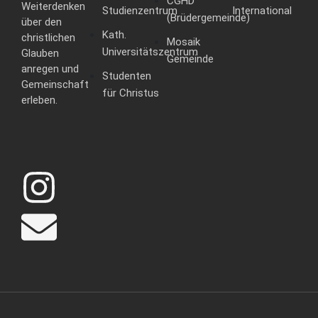
CGHD
Weiterdenken
Studienzentrum
International
(Brüdergemeinde)
über den
Kath.
christlichen
Mosaik
Universitätszentrum
Glauben
Gemeinde
anregen und
Studenten
Gemeinschaft
für Christus
erleben.