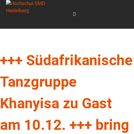
+++ Südafrikanische
Tanzgruppe
Khanyisa zu Gast
am 10.12. +++ bring