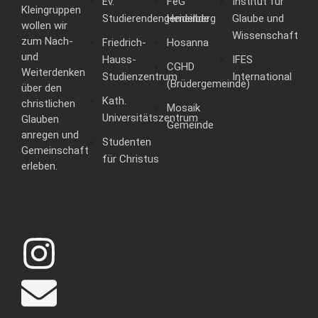
Ev.
FeG
Institut für
Kleingruppen
Studierendengemeinde
Heidelberg
Glaube und
wollen wir
Wissenschaft
zum Nach-
Friedrich-
Hosanna
und
Hauss-
IFES
CGHD
Weiterdenken
Studienzentrum
International
(Brüdergemeinde)
über den
Kath.
christlichen
Mosaik
Universitätszentrum
Glauben
Gemeinde
anregen und
Studenten
Gemeinschaft
für Christus
erleben.