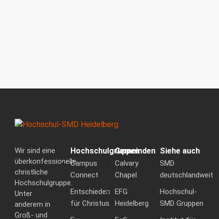
an der Hochschule begeistern lassen und vernetzen
wollen!
Wir sind eine
Hochschulgruppen
Gemeinden
Siehe auch
überkonfessionelle
Campus
Calvary
SMD
christliche
Connect
Chapel
deutschlandweit
Hochschulgruppe.
Entschieden
EFG
Hochschul-
Unter
für Christus
Heidelberg
SMD Gruppen
anderem in
Groß- und