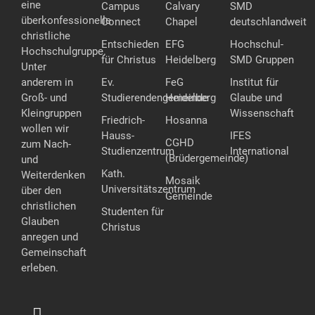
eine
Campus
Calvary
SMD
überkonfessionelle
Connect
Chapel
deutschlandweit
christliche
Entschieden
EFG
Hochschul-
Hochschulgruppe.
für Christus
Heidelberg
SMD Gruppen
Unter
anderem in
Ev.
FeG
Institut für
Groß- und
Studierendengemeinde
Heidelberg
Glaube und
Kleingruppen
Wissenschaft
Friedrich-
Hosanna
wollen wir
Hauss-
IFES
CGHD
zum Nach-
Studienzentrum
International
(Brüdergemeinde)
und
Kath.
Weiterdenken
Mosaik
Universitätszentrum
über den
Gemeinde
christlichen
Studenten für
Glauben
Christus
anregen und
Gemeinschaft
erleben.