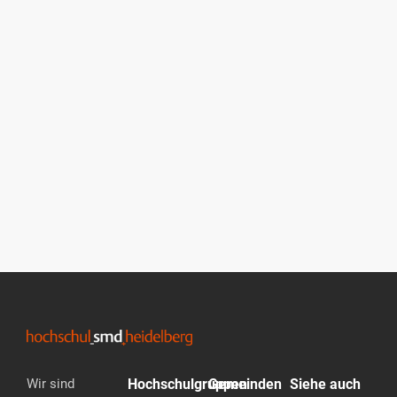
9. Februar 2026
Leiter- & Mitarbeitertage
Die Konferenz für alle, die sich neu für Gottes Vision an
der Hochschule begeistern lassen und vernetzen
wollen!
Wir sind
Hochschulgruppen
Gemeinden
Siehe auch