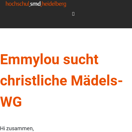
Emmylou sucht
christliche Mädels-
WG
Hi zusammen,