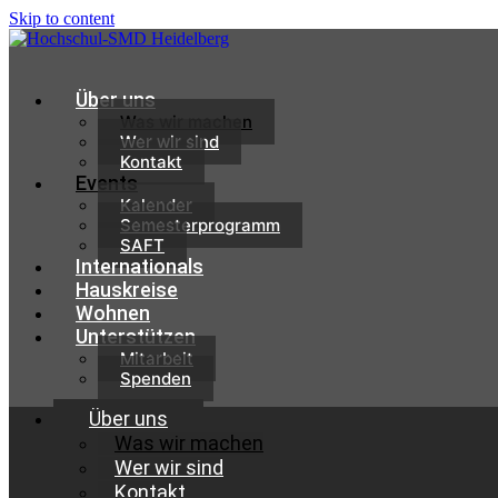
Skip to content
Über uns
Was wir machen
Wer wir sind
Kontakt
Events
Kalender
Semesterprogramm
SAFT
Internationals
Hauskreise
Wohnen
Unterstützen
Mitarbeit
Spenden
Über uns
Was wir machen
Wer wir sind
Kontakt