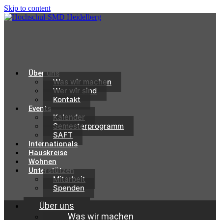
Skip to content
Über uns
Was wir machen
Wer wir sind
Kontakt
Events
Kalender
Semesterprogramm
SAFT
Internationals
Hauskreise
Wohnen
Unterstützen
Mitarbeit
Spenden
Über uns
Was wir machen