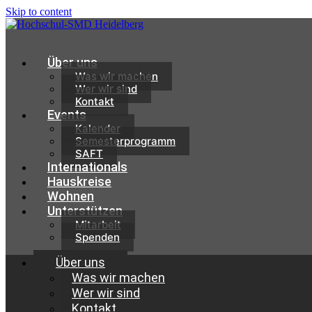
Skip to content
Über uns
Was wir machen
Wer wir sind
Kontakt
Events
Kalender
Semesterprogramm
SAFT
Internationals
Hauskreise
Wohnen
Unterstützen
Mitarbeit
Spenden
Über uns
Was wir machen
Wer wir sind
Kontakt