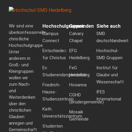
Wir sind eine
Hochschulgruppen
Gemeinden
Siehe auch
überkonfessionelle
Campus
Calvary
SMD
christliche
Connect
Chapel
deutschlandweit
Hochschulgruppe.
Entschieden
EFG
Hochschul-
Unter
für Christus
Heidelberg
SMD Gruppen
anderem in
Groß- und
Ev.
FeG
Institut für
Kleingruppen
Studierendengemeinde
Heidelberg
Glaube und
wollen wir
Wissenschaft
zum Nach-
Friedrich-
Hosanna
und
Hauss-
IFES
CGHD
Weiterdenken
Studienzentrum
International
(Brüdergemeinde)
über den
Kath.
christlichen
Mosaik
Universitätszentrum
Glauben
Gemeinde
anregen und
Studenten
Gemeinschaft