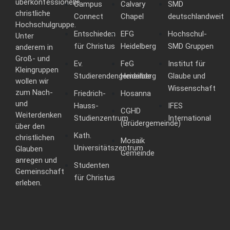
überkonfessionelle
Campus
Calvary
SMD
christliche
Connect
Chapel
deutschlandweit
Hochschulgruppe.
Entschieden
EFG
Hochschul-
Unter
für Christus
Heidelberg
SMD Gruppen
anderem in
Groß- und
Ev.
FeG
Institut für
Kleingruppen
Studierendengemeinde
Heidelberg
Glaube und
wollen wir
Wissenschaft
zum Nach-
Friedrich-
Hosanna
und
Hauss-
IFES
CGHD
Weiterdenken
Studienzentrum
International
(Brüdergemeinde)
über den
Kath.
christlichen
Mosaik
Universitätszentrum
Glauben
Gemeinde
anregen und
Studenten
Gemeinschaft
für Christus
erleben.