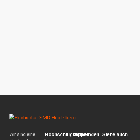
9. Februar 2026
Leiter- & Mitarbeitertage
Die Konferenz für alle, die sich neu für Gottes Vision
an der Hochschule begeistern lassen und vernetzen
wollen!
Wir sind eine
Hochschulgruppen
Gemeinden
Siehe auch