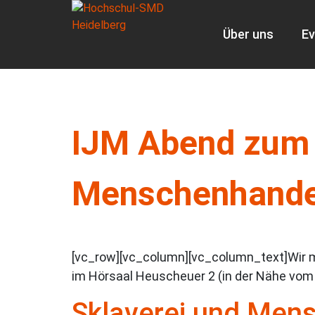
Über uns
Ev
IJM Abend zum 
Menschenhandel
[vc_row][vc_column][vc_column_text]Wir m
im Hörsaal Heuscheuer 2 (in der Nähe vom M
Sklaverei und Men