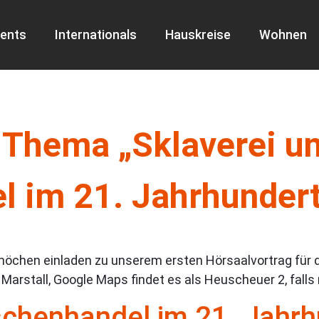
ents
Internationals
Hauskreise
Wohnen
Thema „Sklaverei u
 im 21. Jahrhundert
öchen einladen zu unserem ersten Hörsaalvortrag für 
arstall, Google Maps findet es als Heuscheuer 2, falls
schenhandel im 21. Jahrh