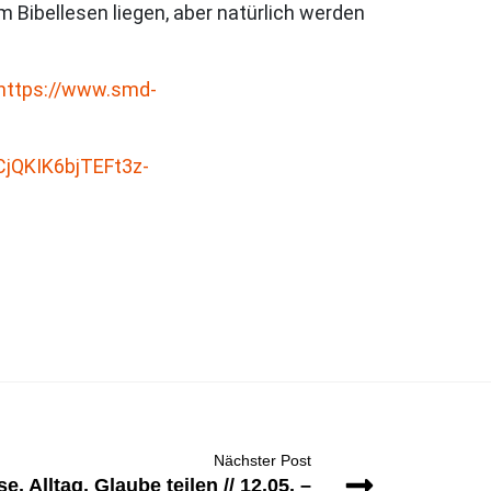
 Bibellesen liegen, aber natürlich werden
https://www.smd-
#CjQKIK6bjTEFt3z-
Nächster Post
Alltag, Glaube teilen // 12.05. –