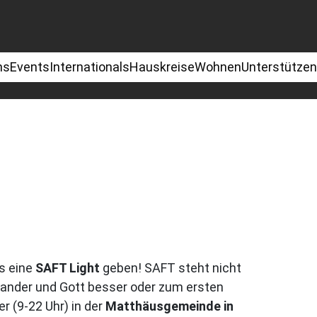
ns
Events
Internationals
Hauskreise
Wohnen
Unterstützen
es eine
SAFT Light
geben! SAFT steht nicht
inander und Gott besser oder zum ersten
r (9-22 Uhr) in der
Matthäusgemeinde in