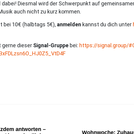
all dabei! Diesmal wird der Schwerpunkt auf gemeinsamem
 Musik auch nicht zu kurz kommen.
t bei 10€ (halbtags 5€),
anmelden
kannst du dich unter
t gerne dieser
Signal-Gruppe
bei:
https://signal.group/
BxFDLzsn6O_HJ0Z5_VtD4F
tzdem antworten –
Wohnwoche: Zuhause, 